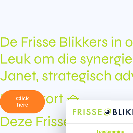
De Frisse Blikkers in
Leuk om die synergie 
Janet, strategisch ad
In het kort 🧺
Click
Click
Click
here
here
here
Deze Frisse Blikkers
Toestemming