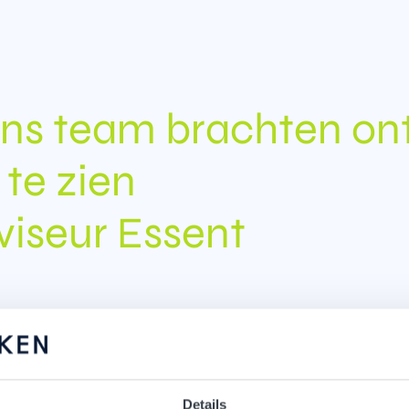
 ons team brachten on
te zien
viseur Essent
 waren betrokken
Details