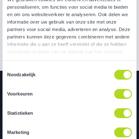
personaliseren, om functies voor social media te bieden
en om ons websiteverkeer te analyseren. Ook delen we
informatie over uw gebruik van onze site met onze
partners voor social media, adverteren en analyse. Deze
Amalia
partners kunnen deze gegevens combineren met andere
informatie die u aan ze heeft verstrekt of die ze hebben
verzameld op basis van uw gebruik van hun services.
Toestemmingsselectie
Noodzakelijk
Utrecht
Voorkeuren
Bedrijfspand de Pionier
Grebbeberglaan 15
3527 VX Utrecht
Statistieken
Marketing
Eindhoven