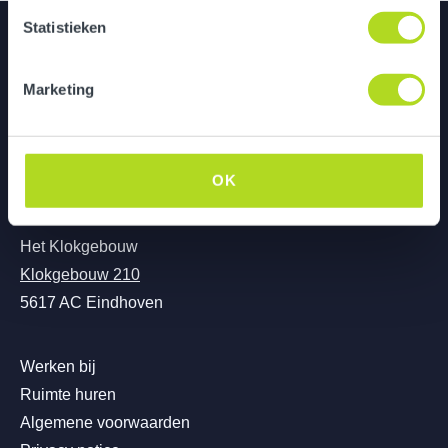
Statistieken
Utrecht
Bedrijfspand de Pionier
Marketing
Grebbeberglaan 15
3527 VX Utrecht
OK
Eindhoven
Het Klokgebouw
Klokgebouw 210
5617 AC Eindhoven
Werken bij
Ruimte huren
Algemene voorwaarden