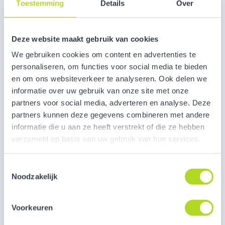
Toestemming
Details
Over
Deze website maakt gebruik van cookies
We gebruiken cookies om content en advertenties te
personaliseren, om functies voor social media te bieden
en om ons websiteverkeer te analyseren. Ook delen we
informatie over uw gebruik van onze site met onze
Nice to meet you! Want to reach out?
partners voor social media, adverteren en analyse. Deze
partners kunnen deze gegevens combineren met andere
informatie die u aan ze heeft verstrekt of die ze hebben
salkok@frisseblikken.com
verzameld op basis van uw gebruik van hun services.
06 41793010
Toestemmingsselectie
Noodzakelijk
Salko
Voorkeuren