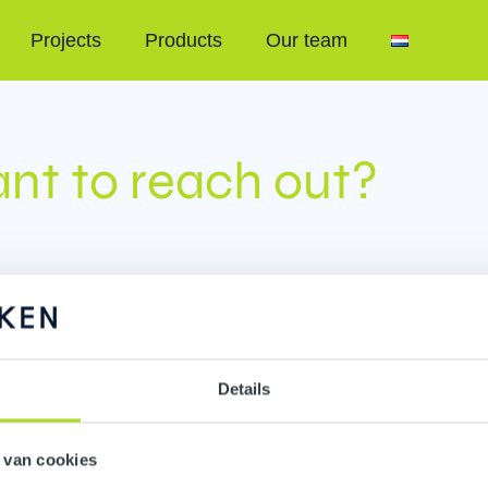
Projects
Products
Our team
nt to reach out?
Details
oven
 van cookies
okgebouw