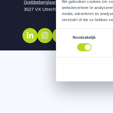
We gebruiken cookies om cont
Grebbeberglaan 15
Klokge
websiteverkeer te analyseren
3527 VX Utrecht
5617 A
media, adverteren en analys
verstrekt of die ze hebben v
Toestemmingsselectie
Noodzakelijk