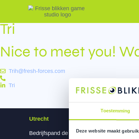
Back to team
Tri
Nice to meet you! Wa
Trih@fresh-forces.com
Tri
Toestemming
Utrecht
Eindh
Deze website maakt gebruik
Bedrijfspand de Pionier
Het Kl